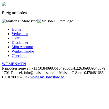
Bezig met laden
Home
Verkennen
Over
Disclaimer
Mijn Account
Winkelmandje
Checkout
WOMEN
MEN
Ninoofsesteenweg 713
50.840983610490305,4.226369839640579
1701 Dilbeek
info@maisoncstore.be
Maison C Store
0470481685
BE 0780.437.947
www.maisoncstore.be