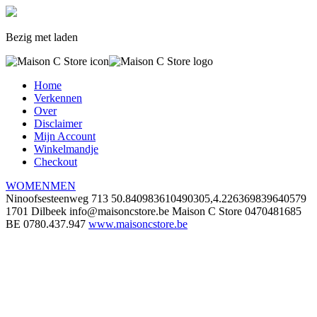
Bezig met laden
Home
Verkennen
Over
Disclaimer
Mijn Account
Winkelmandje
Checkout
WOMEN
MEN
Ninoofsesteenweg 713
50.840983610490305,4.226369839640579
1701 Dilbeek
info@maisoncstore.be
Maison C Store
0470481685
BE 0780.437.947
www.maisoncstore.be